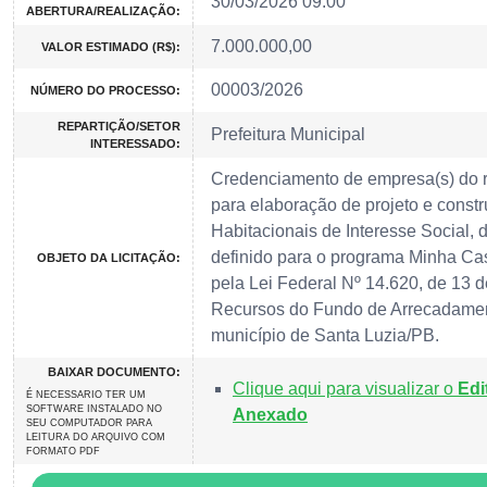
30/03/2026 09:00
ABERTURA/REALIZAÇÃO:
7.000.000,00
VALOR ESTIMADO (R$):
00003/2026
NÚMERO DO PROCESSO:
REPARTIÇÃO/SETOR
Prefeitura Municipal
INTERESSADO:
Credenciamento de empresa(s) do r
para elaboração de projeto e const
Habitacionais de Interesse Social, 
definido para o programa Minha Cas
OBJETO DA LICITAÇÃO:
pela Lei Federal Nº 14.620, de 13 
Recursos do Fundo de Arrecadamen
município de Santa Luzia/PB.
BAIXAR DOCUMENTO:
Clique aqui para visualizar o
Edi
É NECESSARIO TER UM
SOFTWARE INSTALADO NO
Anexado
SEU COMPUTADOR PARA
LEITURA DO ARQUIVO COM
FORMATO PDF