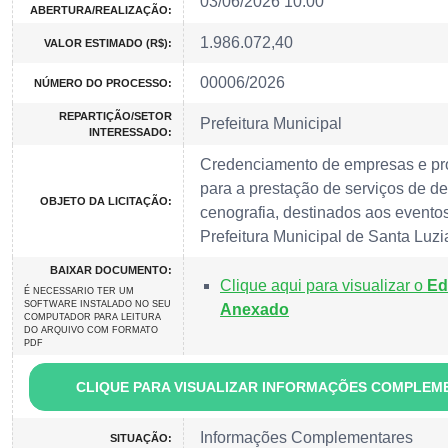
03/06/2026 10:00
ABERTURA/REALIZAÇÃO:
1.986.072,40
VALOR ESTIMADO (R$):
00006/2026
NÚMERO DO PROCESSO:
REPARTIÇÃO/SETOR
Prefeitura Municipal
INTERESSADO:
Credenciamento de empresas e pro
para a prestação de serviços de d
OBJETO DA LICITAÇÃO:
cenografia, destinados aos eventos 
Prefeitura Municipal de Santa Luzi
BAIXAR DOCUMENTO:
Clique aqui para visualizar o
Ed
É NECESSARIO TER UM
SOFTWARE INSTALADO NO SEU
Anexado
COMPUTADOR PARA LEITURA
DO ARQUIVO COM FORMATO
PDF
CLIQUE PARA VISUALIZAR INFORMAÇÕES COMPLEM
Informações Complementares
SITUAÇÃO: