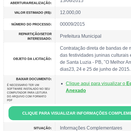
15/06/2015
ABERTURA/REALIZAÇÃO:
12.000,00
VALOR ESTIMADO (R$):
00009/2015
NÚMERO DO PROCESSO:
REPARTIÇÃO/SETOR
Prefeitura Municipal
INTERESSADO:
Contratação direta de bandas de 
das festividades juninas culturais 
OBJETO DA LICITAÇÃO:
de Santa Luzia - PB, "O Melhor Arr
dias23, 24 e 25 de junho de 2015.
BAIXAR DOCUMENTO:
Clique aqui para visualizar o
E
É NECESSARIO TER UM
SOFTWARE INSTALADO NO SEU
Anexado
COMPUTADOR PARA LEITURA
DO ARQUIVO COM FORMATO
PDF
CLIQUE PARA VISUALIZAR INFORMAÇÕES COMPLEM
Informações Complementares
SITUAÇÃO: