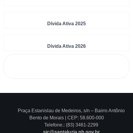
Dívida Ativa 2025
Dívida Ativa 2026
Praça Estanislau de Medeiros, s/n – Bairro Antônio
Bento de Morais | CEP: 58.600-000
Telefone.: (83) 3461-2299
sic@santaluzia.pb.gov.br