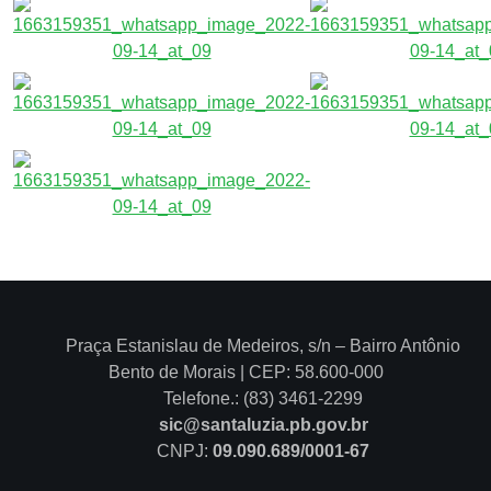
Praça Estanislau de Medeiros, s/n – Bairro Antônio
Bento de Morais | CEP: 58.600-000
Telefone.: (83) 3461-2299
sic@santaluzia.pb.gov.br
CNPJ:
09.090.689/0001-67