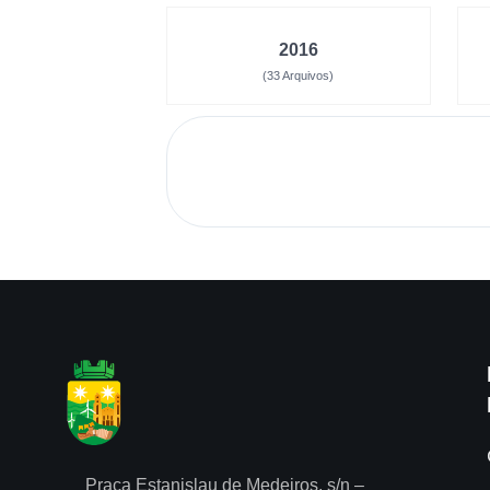
2016
(33 Arquivos)
Praça Estanislau de Medeiros, s/n –